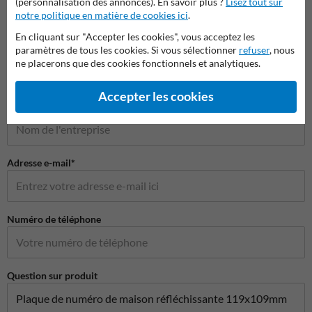
(personnalisation des annonces). En savoir plus ?
Lisez tout sur
notre politique en matière de cookies ici
.
Poser votre question à NumeroMaison.be
En cliquant sur "Accepter les cookies", vous acceptez les
paramètres de tous les cookies. Si vous sélectionner
refuser
, nous
Nom*
ne placerons que des cookies fonctionnels et analytiques.
Accepter les cookies
Nom de l'entreprise
Adresse e-mail*
Numéro de téléphone
Question sur produit