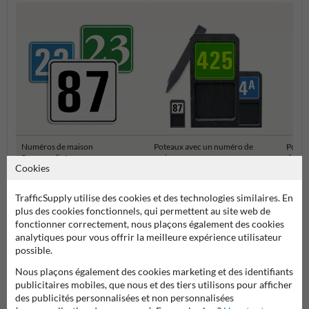
Numéros de maison
Poteaux avec un numéro de
Potea
Personnalisés
maison
de ma
Cookies
Numéros de maison et plaques numéro de maison
TrafficSupply utilise des cookies et des technologies similaires. En
plus des cookies fonctionnels, qui permettent au site web de
fonctionner correctement, nous plaçons également des cookies
analytiques pour vous offrir la meilleure expérience utilisateur
possible.
Nous plaçons également des cookies marketing et des identifiants
publicitaires mobiles, que nous et des tiers utilisons pour afficher
des publicités personnalisées et non personnalisées