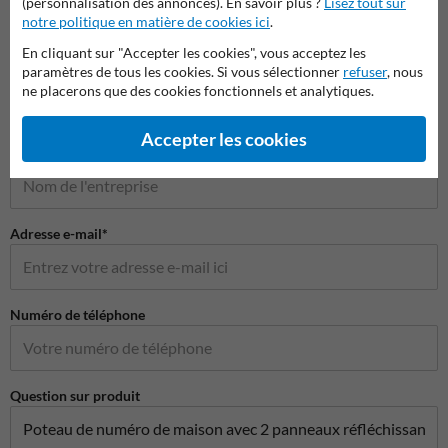
(personnalisation des annonces). En savoir plus ?
Lisez tout sur
notre politique en matière de cookies ici
.
Poser votre question à NumeroMaison.be
En cliquant sur "Accepter les cookies", vous acceptez les
Nom*
paramètres de tous les cookies. Si vous sélectionner
refuser
, nous
ne placerons que des cookies fonctionnels et analytiques.
Accepter les cookies
Nom de l'entreprise
Adresse e-mail*
Numéro de téléphone
Question sur produit