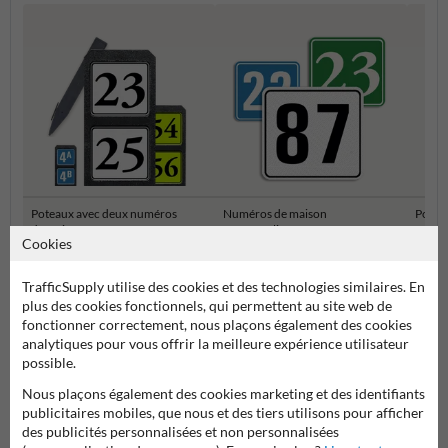
Poteaux avec deux numéros
Numéros de maison
Potea
de maison
Personnalisés
maiso
Cookies
Numéros de maison et plaques numéro de maison
TrafficSupply utilise des cookies et des technologies similaires. En
plus des cookies fonctionnels, qui permettent au site web de
fonctionner correctement, nous plaçons également des cookies
analytiques pour vous offrir la meilleure expérience utilisateur
possible.
Nous plaçons également des cookies marketing et des identifiants
publicitaires mobiles, que nous et des tiers utilisons pour afficher
des publicités personnalisées et non personnalisées