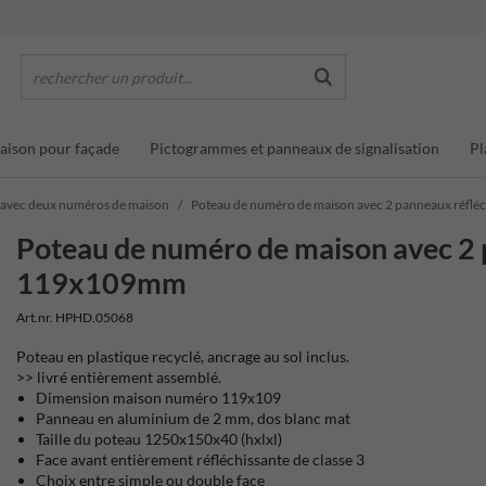
rechercher un produit...
ison pour façade
Pictogrammes et panneaux de signalisation
Pl
 avec deux numéros de maison
Poteau de numéro de maison avec 2 panneaux réfl
Poteau de numéro de maison avec 2 
119x109mm
Art.nr. HPHD.05068
Poteau en plastique recyclé, ancrage au sol inclus.
>> livré entièrement assemblé.
Dimension maison numéro 119x109
Panneau en aluminium de 2 mm, dos blanc mat
Taille du poteau 1250x150x40 (hxlxl)
Face avant entièrement réfléchissante de classe 3
Choix entre simple ou double face