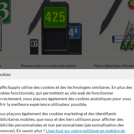
s
Poteaux avec un numéro de maison
Pièces détachées et fixati
ookies
afficSupply utilise des cookies et des technologies similaires. En plus des
okies fonctionnels, qui permettent au site web de fonctionner
rrectement, nous plaçons également des cookies analytiques pour vous
frir la meilleure expérience utilisateur possible.
 15 ans sur le film réfléchissant
Stratifé anti-graffiti
99% a
us plaçons également des cookies marketing et des identifiants
blicitaires mobiles, que nous et des tiers utilisons pour afficher des
blicités personnalisées et non personnalisées (personnalisation des
nonces). En savoir plus ?
Lisez tout sur notre politique en matière de