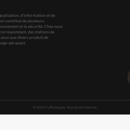
gnalisation, d'information et de
est constitué de plusieurs
ationnement et la sécurité. Chez nous
correspondant, des stations de
ainsi que divers produit de
sign attrayant.
© 2026 TrafficSupply. Tous droits réservés.