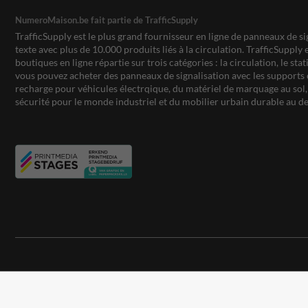
NumeroMaison.be fait partie de TrafficSupply
TrafficSupply est le plus grand fournisseur en ligne de panneaux de si
texte avec plus de 10.000 produits liés à la circulation. TrafficSupply 
boutiques en ligne répartie sur trois catégories : la circulation, le st
vous pouvez acheter des panneaux de signalisation avec les supports 
recharge pour véhicules électrqique, du matériel de marquage au sol, 
sécurité pour le monde industriel et du mobilier urbain durable au de