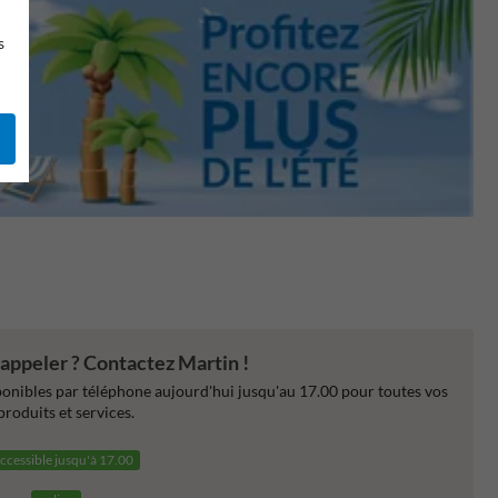
s
appeler ? Contactez Martin !
nibles par téléphone aujourd'hui jusqu'au 17.00 pour toutes vos
produits et services.
ccessible jusqu'à 17.00