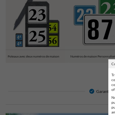
Poteaux avec deux numéros de maison
Numéros de maison Personnalisé
C
Tr
co
co
of
Garantie de
No
pu
pu
an