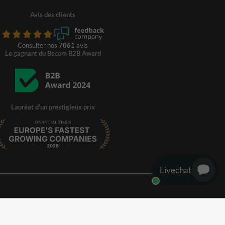
Avis des clients
Consulter nos
7061
avis
Le gagnant du Becom B2B Award
Lauréat d'un prestigieux prix
Livechat