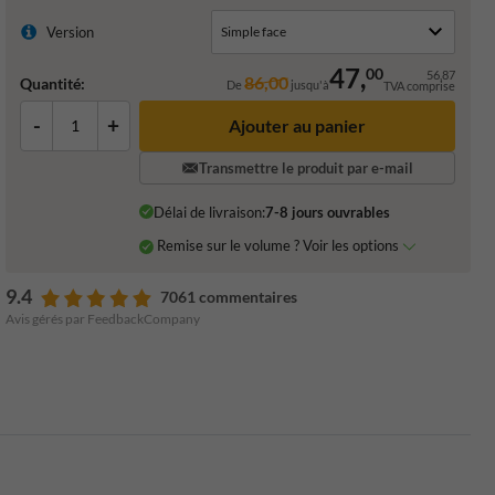
Version
47,
00
56,87
86,00
Quantité:
De
jusqu'à
TVA comprise
-
+
Ajouter au panier
Transmettre le produit par e-mail
Délai de livraison:
7-8 jours ouvrables
Remise sur le volume ? Voir les options
9.4
7061 commentaires
Avis gérés par FeedbackCompany