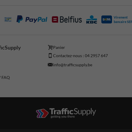
Virement
bancaire SE
ficSupply
Panier
Contactez-nous : 04 2957 647
info@trafficsupply.be
 / FAQ