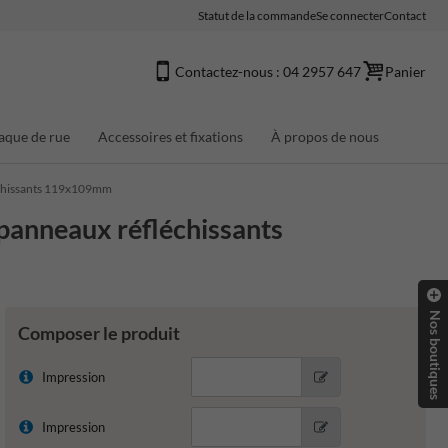
Statut de la commande
Se connecter
Contact
Contactez-nous : 04 2957 647
Panier
aque de rue
Accessoires et fixations
À propos de nous
échissants 119x109mm
panneaux réfléchissants
Nos boutiques
Composer le produit
Impression
Impression