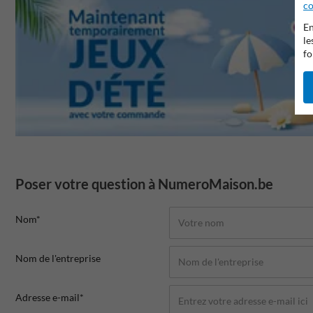
co
En
le
fo
Poser votre question à NumeroMaison.be
Nom*
Nom de l'entreprise
Adresse e-mail*