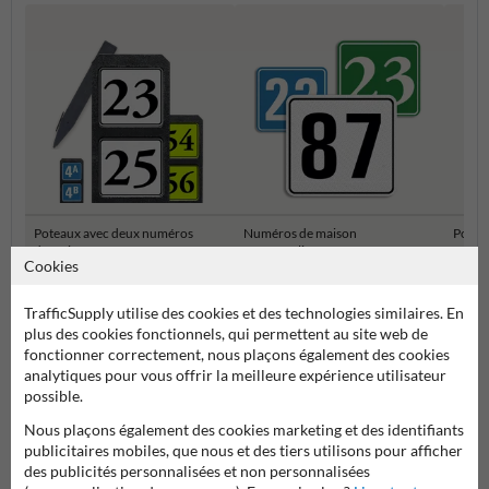
Poteaux avec deux numéros
Numéros de maison
Potea
de maison
Personnalisés
maiso
Cookies
Numéros de maison et plaques numéro de maison
TrafficSupply utilise des cookies et des technologies similaires. En
plus des cookies fonctionnels, qui permettent au site web de
fonctionner correctement, nous plaçons également des cookies
analytiques pour vous offrir la meilleure expérience utilisateur
possible.
Nous plaçons également des cookies marketing et des identifiants
publicitaires mobiles, que nous et des tiers utilisons pour afficher
des publicités personnalisées et non personnalisées