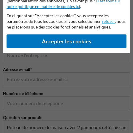
(personnalisation des annonces). En savoir plus ?
Lisez tout sur
notre politique en matière de cookies ici
.
Poser votre question à NumeroMaison.be
En cliquant sur "Accepter les cookies", vous acceptez les
Nom*
paramètres de tous les cookies. Si vous sélectionner
refuser
, nous
ne placerons que des cookies fonctionnels et analytiques.
Accepter les cookies
Nom de l'entreprise
Adresse e-mail*
Numéro de téléphone
Question sur produit