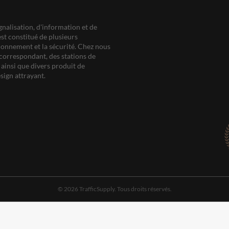
gnalisation, d'information et de
est constitué de plusieurs
ationnement et la sécurité. Chez nous
correspondant, des stations de
ainsi que divers produit de
sign attrayant.
© 2026 TrafficSupply. Tous droits réservés.