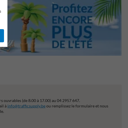
s
s ouvrables (de 8.00 à 17.00) au 04 2957 647.
ail à
info@trafficsupply.be
ou remplissez le formulaire et nous
le.