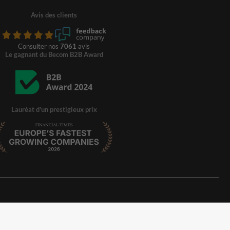
Avis des clients
Consulter nos
7061
avis
Le gagnant du Becom B2B Award
Lauréat d'un prestigieux prix