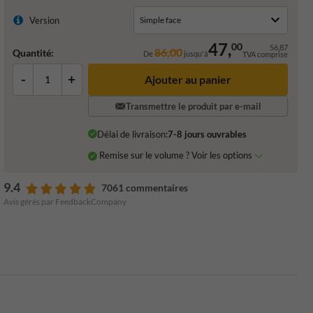
Version
47,
00
56,87
86,00
Quantité:
De
jusqu'à
TVA comprise
-
+
Ajouter au panier
Transmettre le produit par e-mail
Délai de livraison:
7-8 jours ouvrables
Remise sur le volume ? Voir les options
9.4
7061 commentaires
Avis gérés par FeedbackCompany