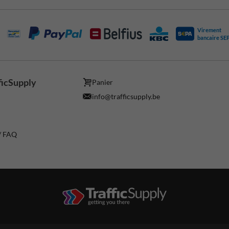
Virement
bancaire SE
ficSupply
Panier
info@trafficsupply.be
 / FAQ