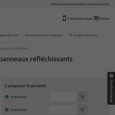
Statut de la commande
Se connecter
Contact
Contactez-nous
Panier
aque de rue
Accessoires et fixations
À propos de nous
échissants 119x109mm
panneaux réfléchissants
Nos boutiques
Composer le produit
Impression
Impression