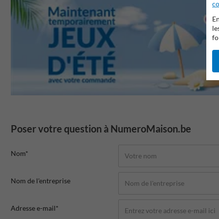
co
En
le
fo
Poser votre question à NumeroMaison.be
Nom*
Nom de l'entreprise
Adresse e-mail*