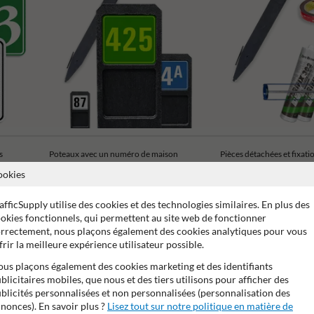
s
Poteaux avec un numéro de maison
Pièces détachées et fixati
ookies
afficSupply utilise des cookies et des technologies similaires. En plus des
okies fonctionnels, qui permettent au site web de fonctionner
rrectement, nous plaçons également des cookies analytiques pour vous
frir la meilleure expérience utilisateur possible.
 15 ans sur le film réfléchissant
Stratifé anti-graffiti
99% a
us plaçons également des cookies marketing et des identifiants
blicitaires mobiles, que nous et des tiers utilisons pour afficher des
blicités personnalisées et non personnalisées (personnalisation des
nonces). En savoir plus ?
Lisez tout sur notre politique en matière de