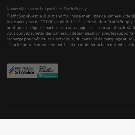
NumeroMaison.be fait partie de TrafficSupply
TrafficSupply est le plus grand fournisseur en ligne de panneaux de si
texte avec plus de 10.000 produits liés à la circulation. TrafficSupply 
boutiques en ligne répartie sur trois catégories : la circulation, le st
vous pouvez acheter des panneaux de signalisation avec les supports 
recharge pour véhicules électrqique, du matériel de marquage au sol, 
sécurité pour le monde industriel et du mobilier urbain durable au de