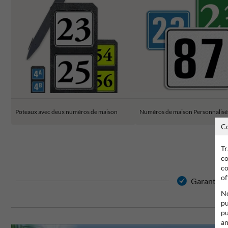
Poteaux avec deux numéros de maison
Numéros de maison Personnalisé
C
Tr
co
co
of
Garantie de
No
pu
pu
an