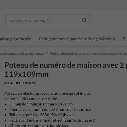
rechercher un produit...
ison pour façade
Pictogrammes et panneaux de signalisation
Pl
 avec deux numéros de maison
Poteau de numéro de maison avec 2 panneaux réfl
Poteau de numéro de maison avec 2 
119x109mm
Art.nr. HPHD.05070
Poteau en plastique recyclé, ancrage au sol inclus.
>> livré entièrement assemblé.
Dimension maison numéro 119x109
Panneau en aluminium de 2 mm, dos blanc mat
Taille du poteau 1250x150x40 (hxlxl)
Face avant entièrement réfléchissante de classe 3
Choix entre simple ou double face