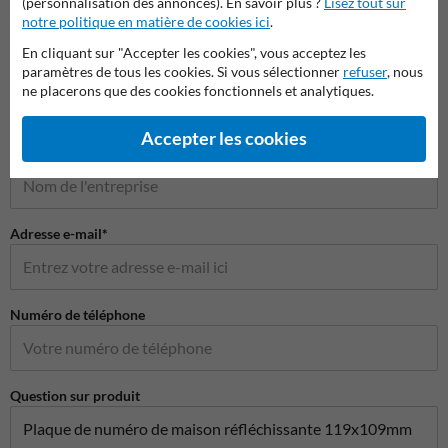
(personnalisation des annonces). En savoir plus ?
Lisez tout sur
notre politique en matière de cookies ici
.
Poser votre question à NumeroMaison.be
En cliquant sur "Accepter les cookies", vous acceptez les
paramètres de tous les cookies. Si vous sélectionner
refuser
, nous
Nom*
ne placerons que des cookies fonctionnels et analytiques.
Accepter les cookies
Nom de l'entreprise
Adresse e-mail*
Numéro de téléphone
Question sur produit