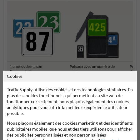
Numéros de maison
Poteaux avec un numéro de
Potea
Personnalisés
maison
de ma
Cookies
Numéros de maison et plaques numéro de maison
TrafficSupply utilise des cookies et des technologies similaires. En
plus des cookies fonctionnels, qui permettent au site web de
fonctionner correctement, nous plaçons également des cookies
analytiques pour vous offrir la meilleure expérience utilisateur
possible.
Nous plaçons également des cookies marketing et des identifiants
publicitaires mobiles, que nous et des tiers utilisons pour afficher
des publicités personnalisées et non personnalisées