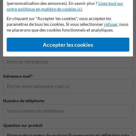
(personnalisation des annonces). En savoir plus ?
Lisez tout sur
notre politique en matière de cookies ici
.
Poser votre question à NumeroMaison.be
En cliquant sur "Accepter les cookies", vous acceptez les
paramètres de tous les cookies. Si vous sélectionner
refuser
, nous
Nom*
ne placerons que des cookies fonctionnels et analytiques.
Accepter les cookies
Nom de l'entreprise
Adresse e-mail*
Numéro de téléphone
Question sur produit