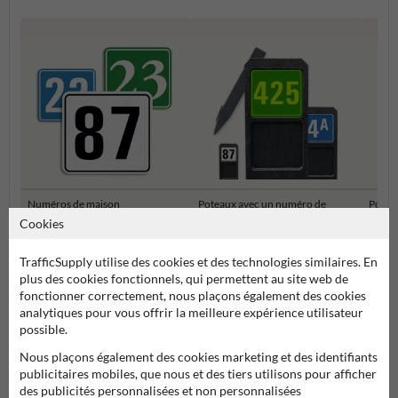
Numéros de maison
Poteaux avec un numéro de
Potea
Personnalisés
maison
de ma
Cookies
TrafficSupply utilise des cookies et des technologies similaires. En
Numéros de maison et plaques numéro de maison
plus des cookies fonctionnels, qui permettent au site web de
fonctionner correctement, nous plaçons également des cookies
analytiques pour vous offrir la meilleure expérience utilisateur
possible.
Nous plaçons également des cookies marketing et des identifiants
publicitaires mobiles, que nous et des tiers utilisons pour afficher
des publicités personnalisées et non personnalisées