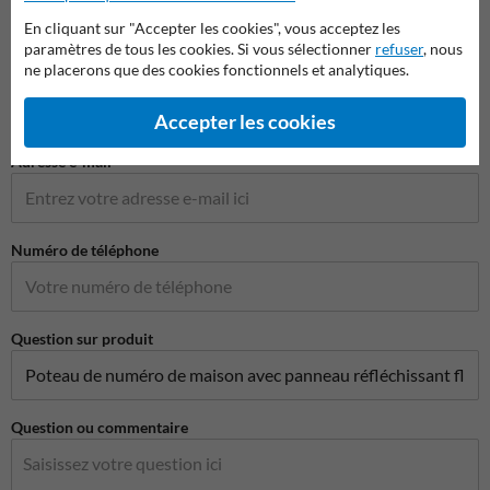
En cliquant sur "Accepter les cookies", vous acceptez les
paramètres de tous les cookies. Si vous sélectionner
refuser
, nous
ne placerons que des cookies fonctionnels et analytiques.
Nom de l'entreprise
Accepter les cookies
Adresse e-mail*
Numéro de téléphone
Question sur produit
Question ou commentaire