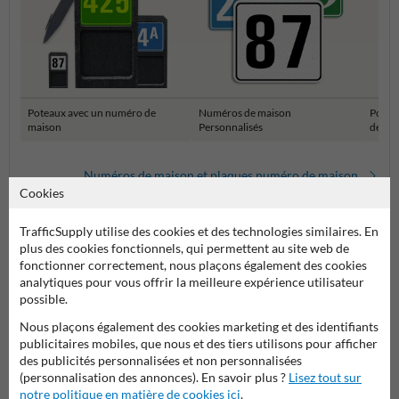
Poteaux avec un numéro de
Numéros de maison
Potea
maison
Personnalisés
de ma
Numéros de maison et plaques numéro de maison
Cookies
TrafficSupply utilise des cookies et des technologies similaires. En
plus des cookies fonctionnels, qui permettent au site web de
fonctionner correctement, nous plaçons également des cookies
analytiques pour vous offrir la meilleure expérience utilisateur
possible.
Nous plaçons également des cookies marketing et des identifiants
publicitaires mobiles, que nous et des tiers utilisons pour afficher
Poser votre question à NumeroMaison.be
des publicités personnalisées et non personnalisées
(personnalisation des annonces). En savoir plus ?
Lisez tout sur
Nom*
notre politique en matière de cookies ici
.