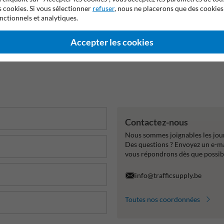
s cookies. Si vous sélectionner
refuser
, nous ne placerons que des cookies
nctionnels et analytiques.
Accepter les cookies
Contactez-nous
Nous sommes joignables les jour
Des questions ? Envoyez un e-m
vous répondrons dès que possib
info@trafficsupply.be
Toutes nos coordonnées