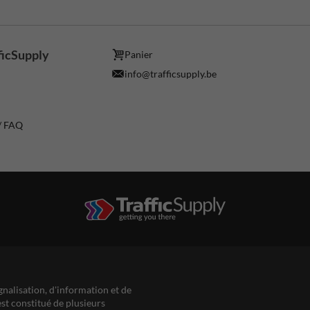
ficSupply
Panier
info@trafficsupply.be
 / FAQ
gnalisation, d'information et de
est constitué de plusieurs