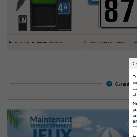
Poteaux avec un numéro de maison
Numéros de maison Personnalisé
C
Tr
co
Garantie de
co
of
No
pu
pu
an
co
En