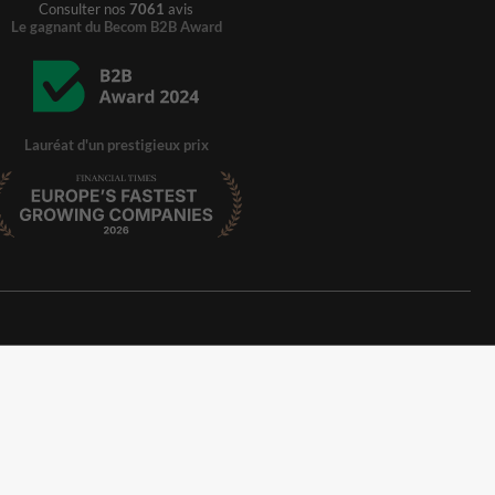
Consulter nos
7061
avis
Le gagnant du Becom B2B Award
Lauréat d'un prestigieux prix