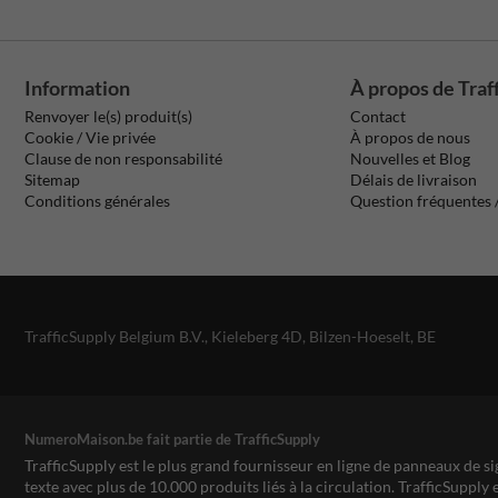
Information
À propos de Traf
Renvoyer le(s) produit(s)
Contact
Cookie / Vie privée
À propos de nous
Clause de non responsabilité
Nouvelles et Blog
Sitemap
Délais de livraison
Conditions générales
Question fréquentes
TrafficSupply Belgium B.V.,
Kieleberg 4D
,
Bilzen-Hoeselt, BE
NumeroMaison.be fait partie de TrafficSupply
TrafficSupply est le plus grand fournisseur en ligne de panneaux de si
texte avec plus de 10.000 produits liés à la circulation. TrafficSupply 