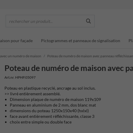
rechercher un produit...
ison pour façade
Pictogrammes et panneaux de signalisation
Pl
 avec un numéro de maison
Poteau de numéro de maison avec panneau réfléchiss
Poteau de numéro de maison avec 
Art.nr. HPHP.05097
Poteau en plastique recyclé, ancrage au sol inclus.
>> livré entièrement assemblé.
Dimension plaque de numéro de maison 119x109
Panneau en aluminium de 2 mm, dos blanc mat
dimensions du poteau 1250x150x40 (hxlxl)
face avant entièrement réfléchissante, classe 3
choix entre simple ou double face