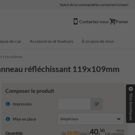
Statut de la commande
Se connecter
Contact
Contactez-nous
Panier
aque de rue
Accessoires et fixations
À propos de nous
ant 119x109mm
panneau réfléchissant 119x109mm
Composer le produit
Nos boutiques
Impression
Mise en place
40,
50
49,00
55,50
Quantité:
De
jusqu'à
TVA comprise