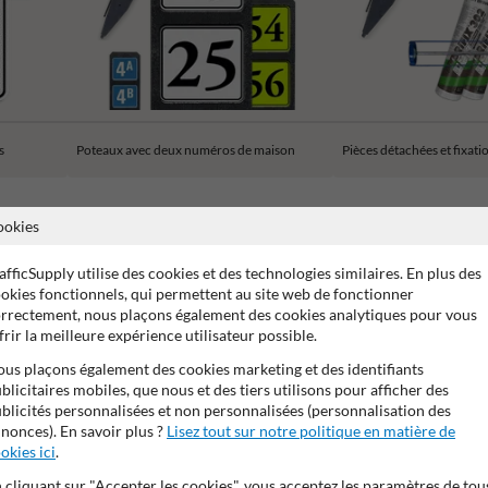
s
Poteaux avec deux numéros de maison
Pièces détachées et fixati
ookies
afficSupply utilise des cookies et des technologies similaires. En plus des
okies fonctionnels, qui permettent au site web de fonctionner
 15 ans sur le film réfléchissant
Stratifé anti-graffiti
99% a
rrectement, nous plaçons également des cookies analytiques pour vous
frir la meilleure expérience utilisateur possible.
us plaçons également des cookies marketing et des identifiants
blicitaires mobiles, que nous et des tiers utilisons pour afficher des
blicités personnalisées et non personnalisées (personnalisation des
nonces). En savoir plus ?
Lisez tout sur notre politique en matière de
okies ici
.
 cliquant sur "Accepter les cookies", vous acceptez les paramètres de tou