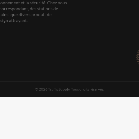
ationnement et la sécurité. Chez nous
correspondant, des stations de
ainsi que divers produit de
sign attrayant.
© 2026 TrafficSupply. Tous droits réservés.