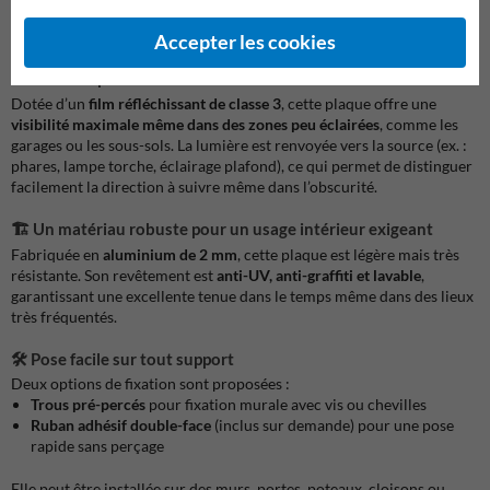
minimaliste pour éviter toute confusion et s’adapter à tous les styles
d’architecture.
Accepter les cookies
🌙 Lisibilité parfaite même en basse lumière
Dotée d’un
film réfléchissant de classe 3
, cette plaque offre une
visibilité maximale même dans des zones peu éclairées
, comme les
garages ou les sous-sols. La lumière est renvoyée vers la source (ex. :
phares, lampe torche, éclairage plafond), ce qui permet de distinguer
facilement la direction à suivre même dans l’obscurité.
🏗️ Un matériau robuste pour un usage intérieur exigeant
Fabriquée en
aluminium de 2 mm
, cette plaque est légère mais très
résistante. Son revêtement est
anti-UV, anti-graffiti et lavable
,
garantissant une excellente tenue dans le temps même dans des lieux
très fréquentés.
🛠️ Pose facile sur tout support
Deux options de fixation sont proposées :
Trous pré-percés
pour fixation murale avec vis ou chevilles
Ruban adhésif double-face
(inclus sur demande) pour une pose
rapide sans perçage
Elle peut être installée sur des murs, portes, poteaux, cloisons ou