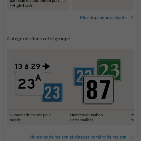
panneau en aluminium plat
- High-Track
Plus de produits relatifs
Catégories dans cette groupe
Numéros de maison pour
Numéros de maison
Potea
façade
Personnalisés
maiso
Numéros de maison et plaques numéro de maison