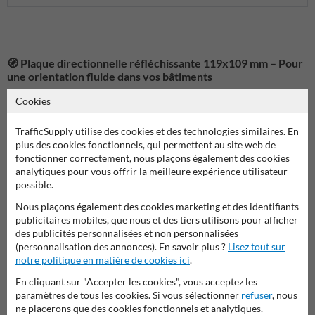
🧭 Plaque directionnelle réfléchissante 119x109 mm – Pour
une orientation fluide dans vos bâtiments
Dans les espaces collectifs tels que les résidences, hôtels, immeubles,
Cookies
parkings ou bureaux,
la signalétique directionnelle joue un rôle
essentiel
. Elle permet d’orienter les visiteurs, résidents ou clients vers
TrafficSupply utilise des cookies et des technologies similaires. En
les bons accès, les escaliers, les ascenseurs ou les entrées spécifiques.
plus des cookies fonctionnels, qui permettent au site web de
La
plaque directionnelle 119x109 mm réfléchissante
répond
fonctionner correctement, nous plaçons également des cookies
parfaitement à ce besoin avec
une flèche directionnelle unique, sans
analytiques pour vous offrir la meilleure expérience utilisateur
numéro ni texte
, pour une compréhension immédiate et universelle.
possible.
🔎 Une signalisation simple, lisible et efficace
Nous plaçons également des cookies marketing et des identifiants
Disponible avec une
flèche orientée à gauche, à droite, vers le haut ou
publicitaires mobiles, que nous et des tiers utilisons pour afficher
vers le bas
, cette plaque permet d’indiquer un chemin ou une
des publicités personnalisées et non personnalisées
direction en un coup d'œil. Son format compact (119x109 mm) lui
(personnalisation des annonces). En savoir plus ?
Lisez tout sur
permet de s’intégrer facilement dans tout environnement intérieur :
notre politique en matière de cookies ici
.
couloirs, halls, entrées de cages d’escaliers, sous-sols ou parkings
En cliquant sur "Accepter les cookies", vous acceptez les
couverts.
paramètres de tous les cookies. Si vous sélectionner
refuser
, nous
ne placerons que des cookies fonctionnels et analytiques.
Son
design épuré
(aucun chiffre ni lettre) est volontairement