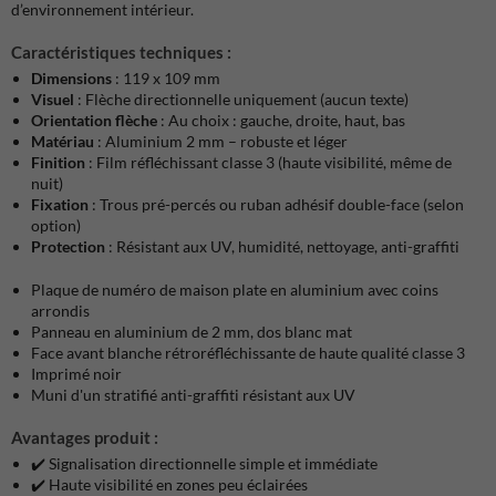
d’environnement intérieur.
Caractéristiques techniques :
Dimensions
: 119 x 109 mm
Visuel
: Flèche directionnelle uniquement (aucun texte)
Orientation flèche
: Au choix : gauche, droite, haut, bas
Matériau
: Aluminium 2 mm – robuste et léger
Finition
: Film réfléchissant classe 3 (haute visibilité, même de
nuit)
Fixation
: Trous pré-percés ou ruban adhésif double-face (selon
option)
Protection
: Résistant aux UV, humidité, nettoyage, anti-graffiti
Plaque de numéro de maison plate en aluminium avec coins
arrondis
Panneau en aluminium de 2 mm, dos blanc mat
Face avant blanche rétroréfléchissante de haute qualité classe 3
Imprimé noir
Muni d'un stratifié anti-graffiti résistant aux UV
Avantages produit :
✔️ Signalisation directionnelle simple et immédiate
✔️ Haute visibilité en zones peu éclairées