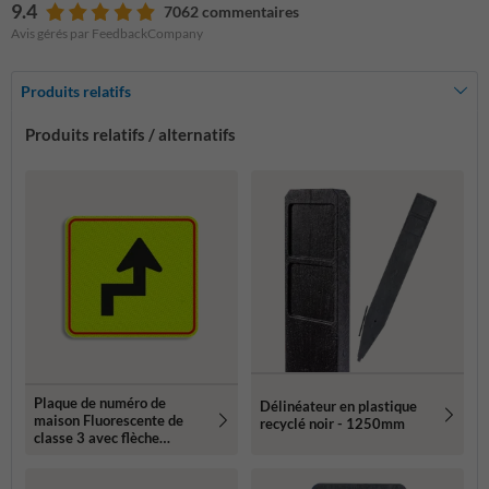
9.4
7062 commentaires
Avis gérés par FeedbackCompany
Produits relatifs
Produits relatifs / alternatifs
Plaque de numéro de
Délinéateur en plastique
maison Fluorescente de
recyclé noir - 1250mm
classe 3 avec flèche
119x109mm