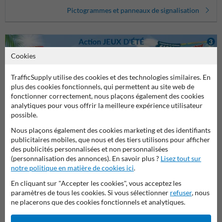
Pictogrammes et panneaux de signalisation
Cookies
TrafficSupply utilise des cookies et des technologies similaires. En
plus des cookies fonctionnels, qui permettent au site web de
fonctionner correctement, nous plaçons également des cookies
analytiques pour vous offrir la meilleure expérience utilisateur
Poser votre question à NumeroMaison.be
possible.
Nom*
Nous plaçons également des cookies marketing et des identifiants
publicitaires mobiles, que nous et des tiers utilisons pour afficher
des publicités personnalisées et non personnalisées
(personnalisation des annonces). En savoir plus ?
Lisez tout sur
Nom de l'entreprise
notre politique en matière de cookies ici
.
En cliquant sur "Accepter les cookies", vous acceptez les
paramètres de tous les cookies. Si vous sélectionner
refuser
, nous
ne placerons que des cookies fonctionnels et analytiques.
Adresse e-mail*