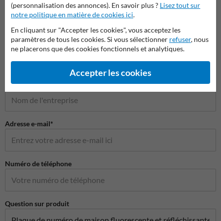
(personnalisation des annonces). En savoir plus ?
Lisez tout sur
notre politique en matière de cookies ici
.
Poser votre question à NumeroMaison.be
En cliquant sur "Accepter les cookies", vous acceptez les
paramètres de tous les cookies. Si vous sélectionner
refuser
, nous
Nom*
ne placerons que des cookies fonctionnels et analytiques.
Accepter les cookies
Nom de l'entreprise
Adresse e-mail*
Numéro de téléphone
Question sur produit