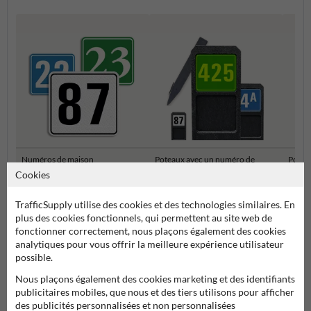
Numéros de maison
Poteaux avec un numéro de
Potea
Personnalisés
maison
de ma
Cookies
TrafficSupply utilise des cookies et des technologies similaires. En
Numéros de maison et plaques numéro de maison
plus des cookies fonctionnels, qui permettent au site web de
fonctionner correctement, nous plaçons également des cookies
analytiques pour vous offrir la meilleure expérience utilisateur
possible.
Nous plaçons également des cookies marketing et des identifiants
publicitaires mobiles, que nous et des tiers utilisons pour afficher
des publicités personnalisées et non personnalisées