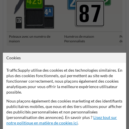
Poteaux avec un numéro de
Numéros de maison
Potea
maison
Personnalisés
de ma
Numéros de maison et plaques numéro de maison
Cookies
TrafficSupply utilise des cookies et des technologies similaires. En
plus des cookies fonctionnels, qui permettent au site web de
fonctionner correctement, nous plaçons également des cookies
analytiques pour vous offrir la meilleure expérience utilisateur
possible.
Nous plaçons également des cookies marketing et des identifiants
publicitaires mobiles, que nous et des tiers utilisons pour afficher
des publicités personnalisées et non personnalisées
Poser votre question à NumeroMaison.be
(personnalisation des annonces). En savoir plus ?
Lisez tout sur
notre politique en matière de cookies ici
.
Nom*