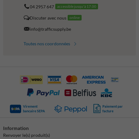
04 2957 647
accessible jusqu'à 17.00
Discuter avec nous
online
info@trafficsupply.be
Toutes nos coordonnées
Virement
Paiement par
bancaire SEPA
facture
Information
Renvoyer le(s) produit(s)