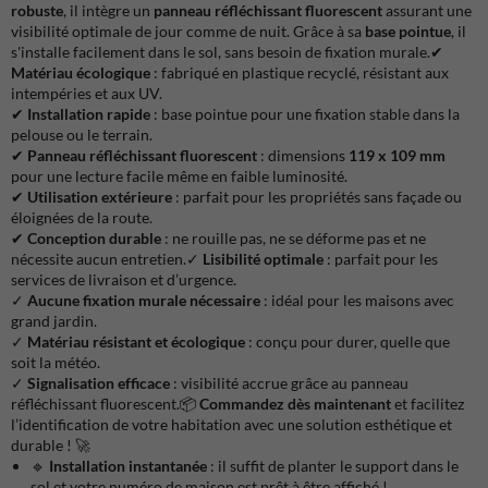
robuste
, il intègre un
panneau réfléchissant fluorescent
assurant une
visibilité optimale de jour comme de nuit. Grâce à sa
base pointue
, il
s'installe facilement dans le sol, sans besoin de fixation murale.✔
Matériau écologique
: fabriqué en plastique recyclé, résistant aux
intempéries et aux UV.
✔
Installation rapide
: base pointue pour une fixation stable dans la
pelouse ou le terrain.
✔
Panneau réfléchissant fluorescent
: dimensions
119 x 109 mm
pour une lecture facile même en faible luminosité.
✔
Utilisation extérieure
: parfait pour les propriétés sans façade ou
éloignées de la route.
✔
Conception durable
: ne rouille pas, ne se déforme pas et ne
nécessite aucun entretien.✓
Lisibilité optimale
: parfait pour les
services de livraison et d’urgence.
✓
Aucune fixation murale nécessaire
: idéal pour les maisons avec
grand jardin.
✓
Matériau résistant et écologique
: conçu pour durer, quelle que
soit la météo.
✓
Signalisation efficace
: visibilité accrue grâce au panneau
réfléchissant fluorescent.📦
Commandez dès maintenant
et facilitez
l’identification de votre habitation avec une solution esthétique et
durable ! 🚀
🔹
Installation instantanée
: il suffit de planter le support dans le
sol et votre numéro de maison est prêt à être affiché !