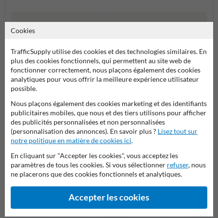
Cookies
TrafficSupply utilise des cookies et des technologies similaires. En
plus des cookies fonctionnels, qui permettent au site web de
fonctionner correctement, nous plaçons également des cookies
analytiques pour vous offrir la meilleure expérience utilisateur
possible.
Nous plaçons également des cookies marketing et des identifiants
publicitaires mobiles, que nous et des tiers utilisons pour afficher
Poteaux avec un numéro de
Numéros de maison
Potea
des publicités personnalisées et non personnalisées
maison
Personnalisés
de ma
(personnalisation des annonces). En savoir plus ?
Lisez tout sur
notre politique en matière de cookies ici
.
Numéros de maison et plaques numéro de maison
En cliquant sur "Accepter les cookies", vous acceptez les
paramètres de tous les cookies. Si vous sélectionner
refuser
, nous
ne placerons que des cookies fonctionnels et analytiques.
Accepter les cookies