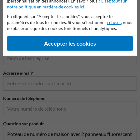
(personnalisation des annonces). En savoir plus ?
Lisez tout sur
notre politique en matière de cookies ici
.
Poser votre question à NumeroMaison.be
En cliquant sur "Accepter les cookies", vous acceptez les
Nom*
paramètres de tous les cookies. Si vous sélectionner
refuser
, nous
ne placerons que des cookies fonctionnels et analytiques.
Accepter les cookies
Nom de l'entreprise
Adresse e-mail*
Numéro de téléphone
Question sur produit