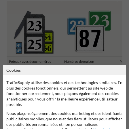
Poteaux avec deux numéros
Numéros de maison
Potea
de maison
Personnalisés
maiso
Cookies
Numéros de maison et plaques numéro de maison
TrafficSupply utilise des cookies et des technologies similaires. En
plus des cookies fonctionnels, qui permettent au site web de
fonctionner correctement, nous plaçons également des cookies
analytiques pour vous offrir la meilleure expérience utilisateur
possible.
Nous plaçons également des cookies marketing et des identifiants
publicitaires mobiles, que nous et des tiers utilisons pour afficher
des publicités personnalisées et non personnalisées