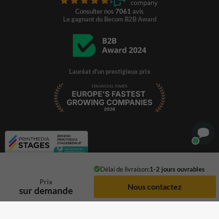
Consulter nos
7061
avis
Le gagnant du Becom B2B Award
Lauréat d'un prestigieux prix
Délai de livraison:
1-2 jours ouvrables
Prix
sur demande
© 2026 TrafficSupply. Tous droits réservés.