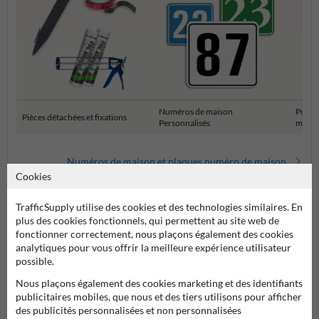
Numéros de maison
Potea
Pièces détachées et fixations
Personnalisés
maiso
Numéros de maison et plaques numéro de maison
Cookies
TrafficSupply utilise des cookies et des technologies similaires. En
plus des cookies fonctionnels, qui permettent au site web de
fonctionner correctement, nous plaçons également des cookies
analytiques pour vous offrir la meilleure expérience utilisateur
possible.
Nous plaçons également des cookies marketing et des identifiants
publicitaires mobiles, que nous et des tiers utilisons pour afficher
Poser votre question à NumeroMaison.be
des publicités personnalisées et non personnalisées