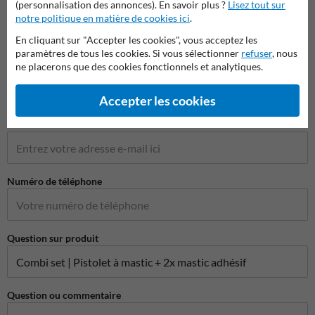
(personnalisation des annonces). En savoir plus ?
Lisez tout sur
Nom*
notre politique en matière de cookies ici
.
En cliquant sur "Accepter les cookies", vous acceptez les
paramètres de tous les cookies. Si vous sélectionner
refuser
, nous
ne placerons que des cookies fonctionnels et analytiques.
Nom de l'entreprise
Accepter les cookies
Adresse e-mail*
Numéro de téléphone
Question sur produit
Question ou commentaire