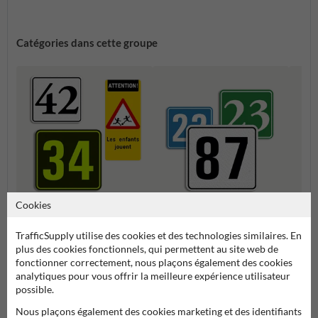
Catégories dans cette groupe
Cookies
Autocollant de numéro de
Numéros de maison
Potea
maison pour conteneur
Personnalisés
maiso
TrafficSupply utilise des cookies et des technologies similaires. En
plus des cookies fonctionnels, qui permettent au site web de
fonctionner correctement, nous plaçons également des cookies
Numéros de maison et plaques numéro de maison
analytiques pour vous offrir la meilleure expérience utilisateur
possible.
Nous plaçons également des cookies marketing et des identifiants