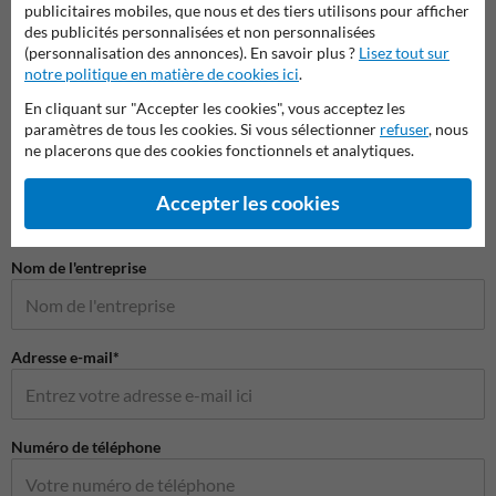
publicitaires mobiles, que nous et des tiers utilisons pour afficher
des publicités personnalisées et non personnalisées
(personnalisation des annonces). En savoir plus ?
Lisez tout sur
notre politique en matière de cookies ici
.
En cliquant sur "Accepter les cookies", vous acceptez les
paramètres de tous les cookies. Si vous sélectionner
refuser
, nous
Poser votre question à NumeroMaison.be
ne placerons que des cookies fonctionnels et analytiques.
Nom*
Accepter les cookies
Nom de l'entreprise
Adresse e-mail*
Numéro de téléphone